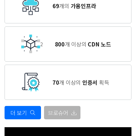
69
개의
가용인프라
800
개 이상의
CDN 노드
2
70
개 이상의
인증서
획득
더 보기
브로슈어